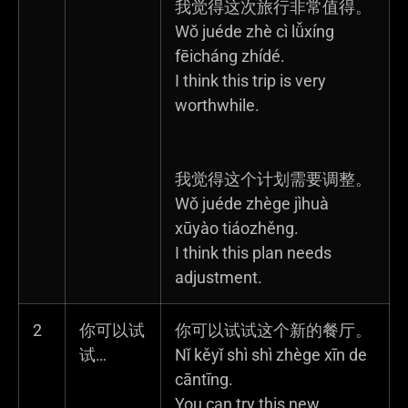
我觉得这次旅行非常值得。
Wǒ juéde zhè cì lǚxíng
fēicháng zhídé.
I think this trip is very
worthwhile.
我觉得这个计划需要调整。
Wǒ juéde zhège jìhuà
xūyào tiáozhěng.
I think this plan needs
adjustment.
2
你可以试
你可以试试这个新的餐厅。
试…
Nǐ kěyǐ shì shì zhège xīn de
cāntīng.
You can try this new