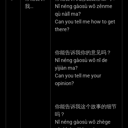
我…
Nǐ néng gàosù wǒ zěnme
qù nàlǐ ma?
Can you tell me how to get
there?
你能告诉我你的意见吗？
Nǐ néng gàosù wǒ nǐ de
yìjiàn ma?
Can you tell me your
opinion?
你能告诉我这个故事的细节
吗？
Nǐ néng gàosù wǒ zhège