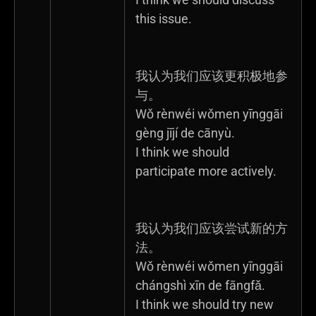
this issue.
我认为我们应该更积极地参
与。
Wǒ rènwéi wǒmen yīnggāi
gèng jījí de cānyù.
I think we should
participate more actively.
我认为我们应该尝试新的方
法。
Wǒ rènwéi wǒmen yīnggāi
chángshì xīn de fāngfǎ.
I think we should try new