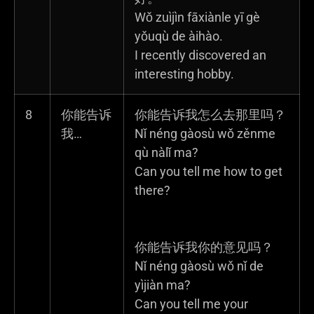
Wǒ zuìjìn fāxiànle yī gè
yǒuqù de àihào.
I recently discovered an
interesting hobby.
8
你能告诉
你能告诉我怎么去那里吗？
我…
Nǐ néng gàosù wǒ zěnme
qù nàlǐ ma?
Can you tell me how to get
there?
你能告诉我你的意见吗？
Nǐ néng gàosù wǒ nǐ de
yìjiàn ma?
Can you tell me your