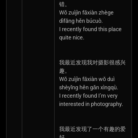
错。
Wǒ zuìjìn fāxiàn zhège
dìfāng hěn búcuò.
I recently found this place
quite nice.
我最近发现我对摄影很感兴
趣。
Wǒ zuìjìn fāxiàn wǒ duì
shèyǐng hěn gǎn xìngqù.
I recently found I’m very
interested in photography.
我最近发现了一个有趣的爱
好。