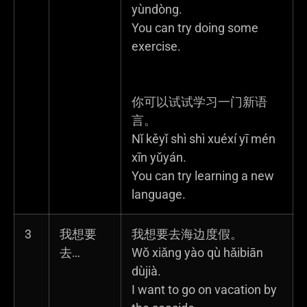
yùndòng.
You can try doing some
exercise.
你可以试试学习一门新语
言。
Nǐ kěyǐ shì shì xuéxí yī mén
xīn yǔyán.
You can try learning a new
language.
3
我想要
我想要去海边度假。
去…
Wǒ xiǎng yào qù hǎibiān
dùjià.
I want to go on vacation by