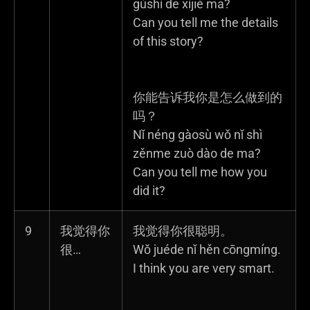
gùshì de xìjié ma?
Can you tell me the details
of this story?
你能告诉我你是怎么做到的
吗？
Nǐ néng gàosù wǒ nǐ shì
zěnme zuò dào de ma?
Can you tell me how you
did it?
9
我觉得你
我觉得你很聪明。
很…
Wǒ juéde nǐ hěn cōngmíng.
I think you are very smart.