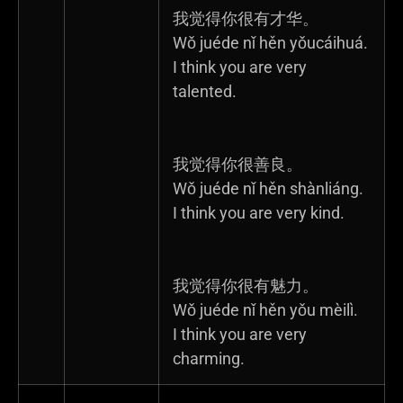
我觉得你很有才华。
Wǒ juéde nǐ hěn yǒucáihuá.
I think you are very
talented.
我觉得你很善良。
Wǒ juéde nǐ hěn shànliáng.
I think you are very kind.
我觉得你很有魅力。
Wǒ juéde nǐ hěn yǒu mèilì.
I think you are very
charming.