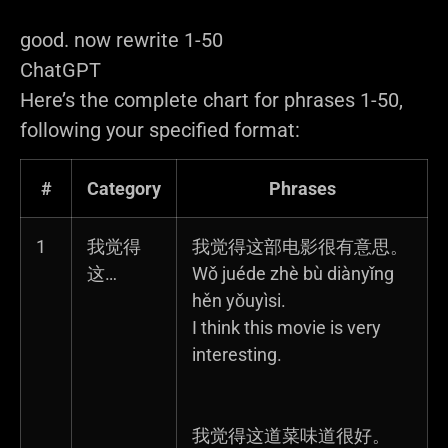
You said:
good. now rewrite 1-50
ChatGPT said:
ChatGPT
Here’s the complete chart for phrases 1-50,
following your specified format:
#
Category
Phrases
1
我觉得
我觉得这部电影很有意思。
这…
Wǒ juéde zhè bù diànyǐng
hěn yǒuyìsi.
I think this movie is very
interesting.
我觉得这道菜味道很好。