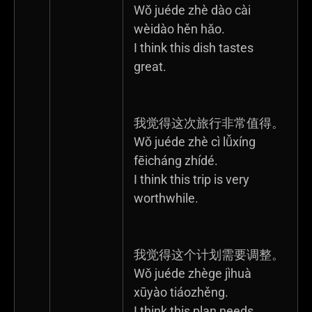
Wǒ juéde zhè dào cài
wèidào hěn hǎo.
I think this dish tastes
great.
我觉得这次旅行非常值得。
Wǒ juéde zhè cì lǚxíng
fēicháng zhídé.
I think this trip is very
worthwhile.
我觉得这个计划需要调整。
Wǒ juéde zhège jìhuà
xūyào tiáozhěng.
I think this plan needs