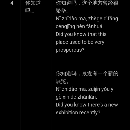
4
你知道
你知道吗，这个地方曾经很
吗…
繁华。
Nǐ zhīdào ma, zhège dìfāng
céngjīng hěn fánhuá.
Did you know that this
place used to be very
prosperous?
你知道吗，最近有一个新的
展览。
Nǐ zhīdào ma, zuìjìn yǒu yī
gè xīn de zhǎnlǎn.
Did you know there’s a new
exhibition recently?