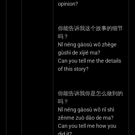
opinion?
你能告诉我这个故事的细节
吗？
Nǐ néng gàosù wǒ zhège
gùshì de xìjié ma?
Can you tell me the details
of this story?
你能告诉我你是怎么做到的
吗？
Nǐ néng gàosù wǒ nǐ shì
zěnme zuò dào de ma?
Can you tell me how you
did it?