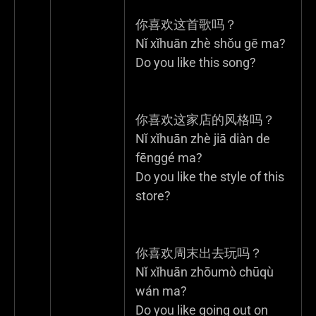
你喜欢这首歌吗？
Nǐ xǐhuān zhè shǒu gē ma?
Do you like this song?
你喜欢这家店的风格吗？
Nǐ xǐhuān zhè jiā diàn de
fēnggé ma?
Do you like the style of this
store?
你喜欢周末出去玩吗？
Nǐ xǐhuān zhōumò chūqù
wán ma?
Do you like going out on