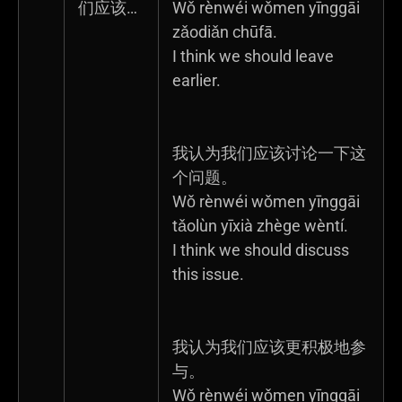
们应该…
Wǒ rènwéi wǒmen yīnggāi
zǎodiǎn chūfā.
I think we should leave
earlier.
我认为我们应该讨论一下这
个问题。
Wǒ rènwéi wǒmen yīnggāi
tǎolùn yīxià zhège wèntí.
I think we should discuss
this issue.
我认为我们应该更积极地参
与。
Wǒ rènwéi wǒmen yīnggāi