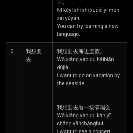
言。
Nǐ kěyǐ shì shì xuéxí yī mén
xīn yǔyán.
You can try learning a new
language.
3
我想要
我想要去海边度假。
去…
Wǒ xiǎng yào qù hǎibiān
dùjià.
I want to go on vacation by
the seaside.
我想要去看一场演唱会。
Wǒ xiǎng yào qù kàn yī
chǎng yǎnchànghuì.
I want to see a concert.