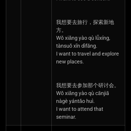
我想要去旅行，探索新地
方。
Wǒ xiǎng yào qù lǚxíng,
tànsuǒ xīn dìfāng.
I want to travel and explore
new places.
我想要去参加那个研讨会。
Wǒ xiǎng yào qù cānjiā
nàgè yántǎo huì.
I want to attend that
seminar.