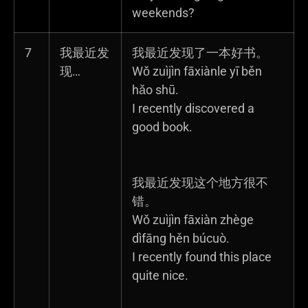
weekends?
7
我最近发
我最近发现了一本好书。
现…
Wǒ zuìjìn fāxiànle yī běn
hǎo shū.
I recently discovered a
good book.
我最近发现这个地方很不
错。
Wǒ zuìjìn fāxiàn zhège
dìfāng hěn búcuò.
I recently found this place
quite nice.