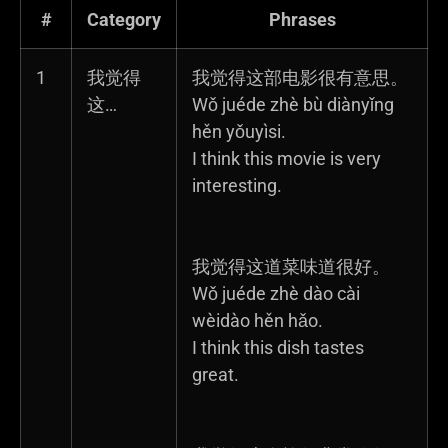
#
Category
Phrases
1
我觉得
我觉得这部电影很有意思。
这…
Wǒ juéde zhè bù diànyǐng
hěn yǒuyìsi.
I think this movie is very
interesting.
我觉得这道菜味道很好。
Wǒ juéde zhè dào cài
wèidào hěn hǎo.
I think this dish tastes
great.