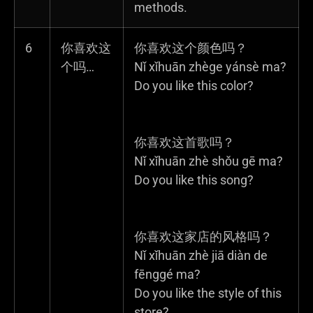
methods.
6
你喜欢这
你喜欢这个颜色吗？
个吗…
Nǐ xǐhuān zhège yánsè ma?
Do you like this color?
你喜欢这首歌吗？
Nǐ xǐhuān zhè shǒu gē ma?
Do you like this song?
你喜欢这家店的风格吗？
Nǐ xǐhuān zhè jiā diàn de
fēnggé ma?
Do you like the style of this
store?