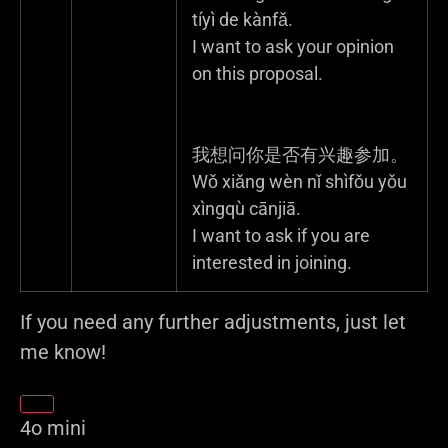
tíyì de kànfǎ.
I want to ask your opinion
on this proposal.
我想问你是否有兴趣参加。
Wǒ xiǎng wèn nǐ shìfǒu yǒu
xìngqù cānjiā.
I want to ask if you are
interested in joining.
If you need any further adjustments, just let
me know!
4o mini