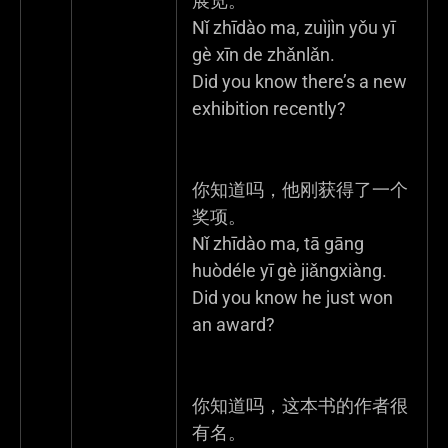
展览。
Nǐ zhīdào ma, zuìjìn yǒu yī
gè xīn de zhǎnlǎn.
Did you know there’s a new
exhibition recently?
你知道吗，他刚获得了一个
奖项。
Nǐ zhīdào ma, tā gāng
huòdéle yī gè jiǎngxiàng.
Did you know he just won
an award?
你知道吗，这本书的作者很
有名。