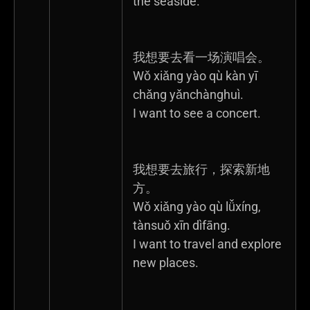
the seaside.
我想要去看一场演唱会。
Wǒ xiǎng yào qù kàn yī
chǎng yǎnchànghuì.
I want to see a concert.
我想要去旅行，探索新地
方。
Wǒ xiǎng yào qù lǚxíng,
tànsuǒ xīn dìfāng.
I want to travel and explore
new places.