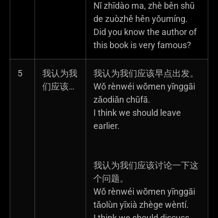
Nǐ zhīdào ma, zhè běn shū
de zuòzhě hěn yǒumíng.
Did you know the author of
this book is very famous?
5
我认为我
我认为我们应该早点出发。
们应该…
Wǒ rènwéi wǒmen yīnggāi
zǎodiǎn chūfā.
I think we should leave
earlier.
我认为我们应该讨论一下这
个问题。
Wǒ rènwéi wǒmen yīnggāi
tǎolùn yīxià zhège wèntí.
I think we should discuss