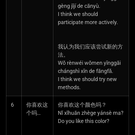
gèng jījí de cānyù.
I think we should
participate more actively.
我认为我们应该尝试新的方
法。
Wǒ rènwéi wǒmen yīnggāi
chángshì xīn de fāngfǎ.
I think we should try new
methods.
6
你喜欢这
你喜欢这个颜色吗？
个吗…
Nǐ xǐhuān zhège yánsè ma?
Do you like this color?